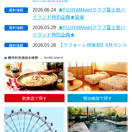
2026.06.24
★FUJIYAMAnetクラブ富士急ハ
イランド特別企画★延長
2026.05.29
★FUJIYAMAnetクラブ富士急ハ
イランド特別企画★
2026.05.28
【ラフォーレ倶楽部】6月マンス
リーインフォメーショ...
2026.04.02
【ラフォーレ倶楽部】4月マンス
リーインフォメーショ...
2026.03.30
【Disney】コーポレートプログ
ラム会員特典のご案内
2025.11.28
【ラフォーレ倶楽部】雪見風呂
飲食店で探す
宿泊施設で探す
や幻想的な絶景など、美...
2025.11.19
★FUJIYAMAnetクラブトピック
ス★