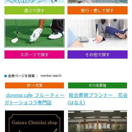
2025.11.11
村内ファニチャーアクセス・
OKAY全店・秋の新生活・家...
遊ぶで探す
旅行・癒しで探す
2025.10.31
【Disney】サンクス・フェステ
ィバルパスポートのご案...
2025.10.31
東京ディズニーリゾート：コー
ポレートプログラムのご...
2025.10.14
！！大好評！！2025年度画第3
スポーツで探す
その他で探す
弾富士急ハイランド特別...
donnna cafe フルーティー
総合葬祭プランナー 花会
ガトーショコラ専門店
(はなえ)